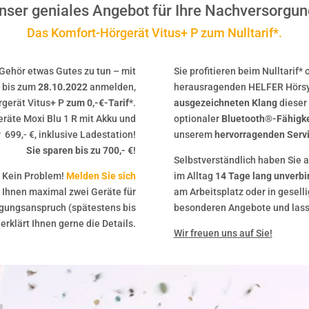
nser geniales Angebot für Ihre Nachversorgun
Das Komfort-Hörgerät Vitus+ P zum Nulltarif*.
 Gehör etwas Gutes zu tun – mit
Sie profitieren beim Nulltarif*
h bis zum
28.10.2022
anmelden,
herausragenden HELFER Hörsys
rgerät Vitus+ P
zum 0,-€-Tarif
*.
ausgezeichneten Klang
dieser 
eräte Moxi Blu 1 R mit Akku und
optionaler
Bluetooth®-Fähigke
699,- €, inklusive Ladestation!
unserem
hervorragenden Serv
Sie sparen bis zu 700,- €
!
Selbstverständlich haben Sie a
 Kein Problem!
Melden Sie sich
im Alltag
14 Tage lang unverbi
 Ihnen maximal zwei Geräte für
am Arbeitsplatz oder in gesell
rgungsanspruch (spätestens bis
besonderen Angebote und lasse
erklärt Ihnen gerne die Details.
Wir freuen uns auf Sie!