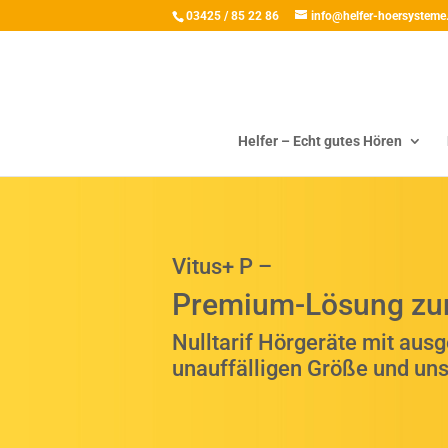
03425 / 85 22 86
info@helfer-hoersysteme
Helfer – Echt gutes Hören
Vitus+ P –
Premium-Lösung zum 
Nulltarif Hörgeräte mit aus
unauffälligen Größe und un