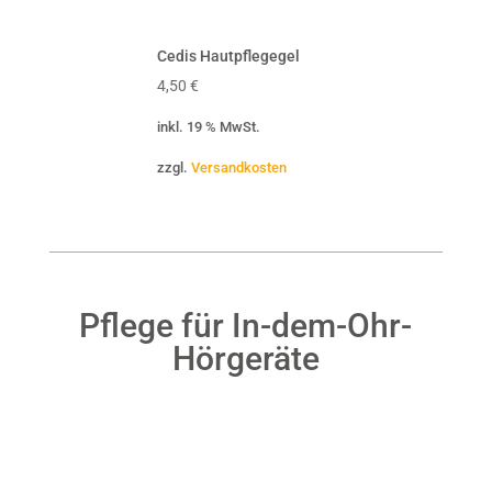
Cedis Hautpflegegel
Cedis
4,50
€
0,20
€
inkl. 19 % MwSt.
inkl. 
zzgl.
Versandkosten
zzgl.
V
Pflege für In-dem-Ohr-
Hörgeräte