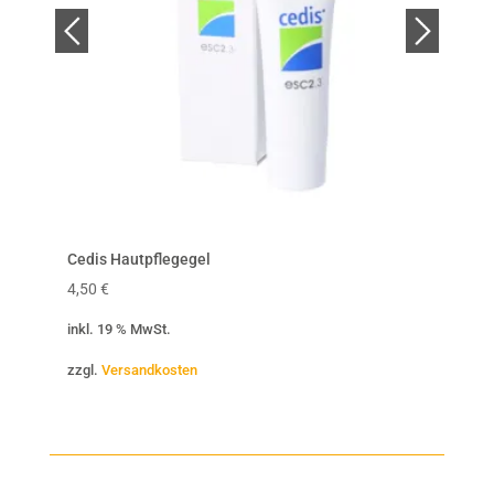
Cedis Hautpflegegel
Cedis
4,50
€
0,20
€
inkl. 19 % MwSt.
inkl. 
zzgl.
Versandkosten
zzgl.
V