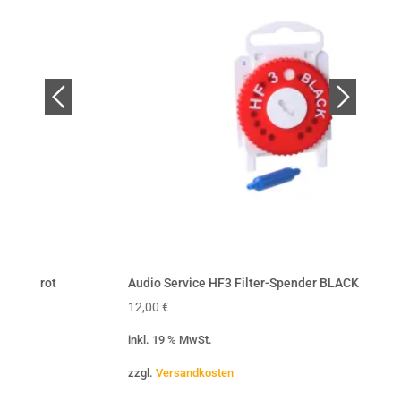
Audio Service HF3 Filter-Spender BLACK rot
Audio
12,00
€
12,00
inkl. 19 % MwSt.
inkl. 
zzgl.
Versandkosten
zzgl.
V