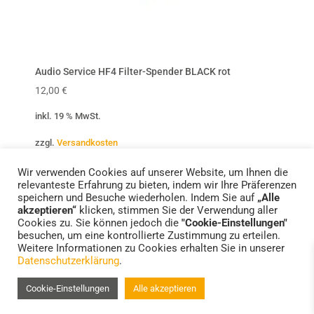
Audio Service HF3 Filter-Spender BLACK rot
Audio
12,00
€
12,00
inkl. 19 % MwSt.
inkl. 
zzgl.
Versandkosten
zzgl.
V
Wir verwenden Cookies auf unserer Website, um Ihnen die
relevanteste Erfahrung zu bieten, indem wir Ihre Präferenzen
speichern und Besuche wiederholen. Indem Sie auf
„Alle
akzeptieren“
klicken, stimmen Sie der Verwendung aller
Cookies zu. Sie können jedoch die
"Cookie-Einstellungen"
Standorte
Impressum
Datenschutzerklärung
besuchen, um eine kontrollierte Zustimmung zu erteilen.
FAQs – Häufige Fragen
Weitere Informationen zu Cookies erhalten Sie in unserer
Datenschutzerklärung
.
Cookie-Einstellungen
Alle akzeptieren
© 2022 HELFER HÖRSYSTEME