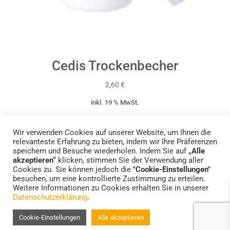
Cedis Trockenbecher
2,60
€
inkl. 19 % MwSt.
zzgl.
Versandkosten
Wir verwenden Cookies auf unserer Website, um Ihnen die
relevanteste Erfahrung zu bieten, indem wir Ihre Präferenzen
speichern und Besuche wiederholen. Indem Sie auf
„Alle
akzeptieren“
klicken, stimmen Sie der Verwendung aller
Cookies zu. Sie können jedoch die
"Cookie-Einstellungen"
Standorte
Impressum
Datenschutzerklärung
besuchen, um eine kontrollierte Zustimmung zu erteilen.
FAQs – Häufige Fragen
Weitere Informationen zu Cookies erhalten Sie in unserer
Datenschutzerklärung
.
Cookie-Einstellungen
Alle akzeptieren
© 2022 HELFER HÖRSYSTEME