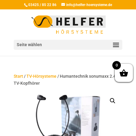
03425 / 85 22 86
info@helfer-hoersysteme.de
Seite wählen
0
Start
/
TV-Hörsysteme
/ Humantechnik sonumaxx 2.4
TV-Kopfhörer