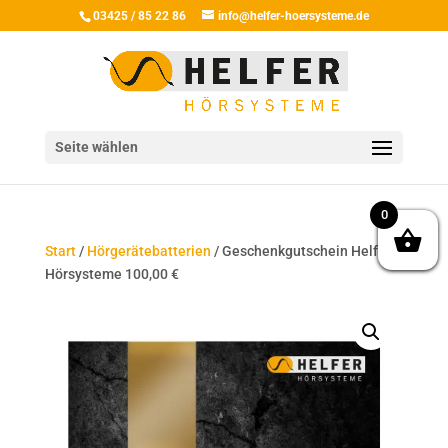
03425 / 85 22 86
info@helfer-hoersysteme.de
Seite wählen
0
Start
/
Hörgerätebatterien
/ Geschenkgutschein Helfer
Hörsysteme 100,00 €