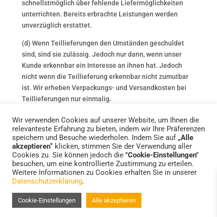
schnellstmöglich über fehlende Liefermöglichkeiten
unterrichten. Bereits erbrachte Leistungen werden
unverzüglich erstattet.
(d) Wenn Teillieferungen den Umständen geschuldet
sind, sind sie zulässig. Jedoch nur dann, wenn unser
Kunde erkennbar ein Interesse an ihnen hat. Jedoch
nicht wenn die Teillieferung erkennbar nicht zumutbar
ist. Wir erheben Verpackungs- und Versandkosten bei
Teillieferungen nur einmalig.
Wir verwenden Cookies auf unserer Website, um Ihnen die
relevanteste Erfahrung zu bieten, indem wir Ihre Präferenzen
speichern und Besuche wiederholen. Indem Sie auf
„Alle
akzeptieren“
klicken, stimmen Sie der Verwendung aller
Cookies zu. Sie können jedoch die
"Cookie-Einstellungen"
Standorte
Impressum
Datenschutzerklärung
besuchen, um eine kontrollierte Zustimmung zu erteilen.
FAQs – Häufige Fragen
Weitere Informationen zu Cookies erhalten Sie in unserer
Datenschutzerklärung
.
Cookie-Einstellungen
Alle akzeptieren
© 2022 HELFER HÖRSYSTEME