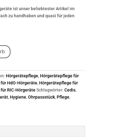
eräte ist unser beliebtester Artikel im
nfach zu handhaben und quasi für jeden
rb
en:
Hörgerätepflege
,
Hörgerätepflege für
 für HdO-Hörgeräte
,
Hörgerätepflege für
 für RIC-Hörgeräte
Schlagwörter:
Cedis
,
erät
,
Hygiene
,
Ohrpassstück
,
Pflege
,