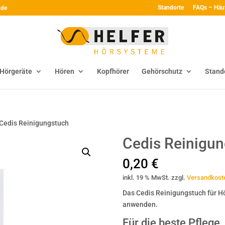
Standorte
FAQs – Häu
.de
Hörgeräte
Hören
Kopfhörer
Gehörschutz
Stand
 Cedis Reinigungstuch
Cedis Reinigu
0,20
€
inkl. 19 % MwSt.
zzgl.
Versandkost
Das Cedis Reinigungstuch für Hö
anwenden.
Für die beste Pflege