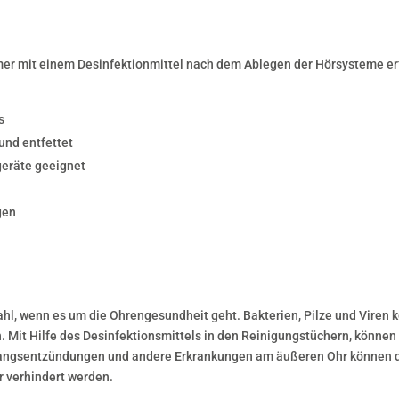
mer mit einem Desinfektionmittel nach dem Ablegen der Hörsysteme erf
s
und entfettet
geräte geeignet
gen
ahl, wenn es um die Ohrengesundheit geht. Bakterien, Pilze und Viren 
 Mit Hilfe des Desinfektionsmittels in den Reinigungstüchern, könne
gangsentzündungen und andere Erkrankungen am äußeren Ohr können d
r verhindert werden.