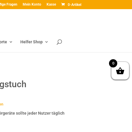
fige Fragen
Mein Konto
Kasse
0-Artikel
orte
Helfer Shop
0
ngstuch
en
rgeräte sollte jeder Nutzer täglich