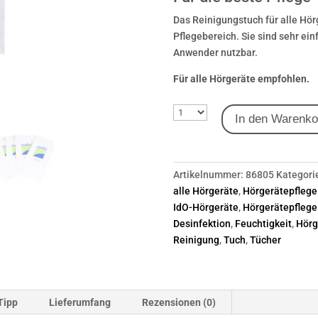
Das Reinigungstuch für alle Hörg
Pflegebereich. Sie sind sehr ei
Anwender nutzbar.
Für alle Hörgeräte empfohlen.
In den Warenko
Artikelnummer:
86805
Kategori
alle Hörgeräte
,
Hörgerätepflege
IdO-Hörgeräte
,
Hörgerätepflege
Desinfektion
,
Feuchtigkeit
,
Hörg
Reinigung
,
Tuch
,
Tücher
Tipp
Lieferumfang
Rezensionen (0)