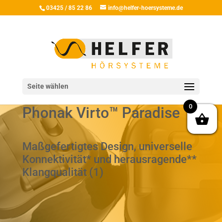
03425 / 85 22 86
info@helfer-hoersysteme.de
Seite wählen
0
Phonak Virto™ Paradise
Maßgefertigtes Design, universelle
Konnektivität* und herausragende**
Klangqualität (1)