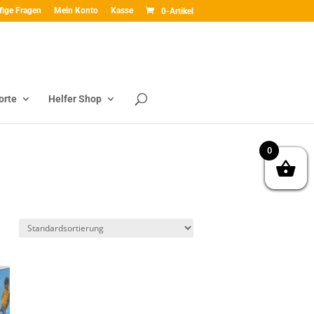
fige Fragen
Mein Konto
Kasse
0-Artikel
orte
Helfer Shop
0