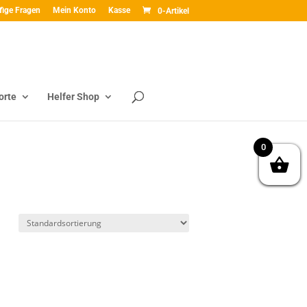
fige Fragen
Mein Konto
Kasse
0-Artikel
orte
Helfer Shop
0