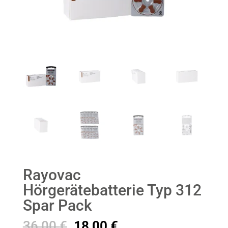
Rayovac
Hörgerätebatterie Typ 312
Spar Pack
Ursprünglicher
Aktueller
36,00
€
18,00
€