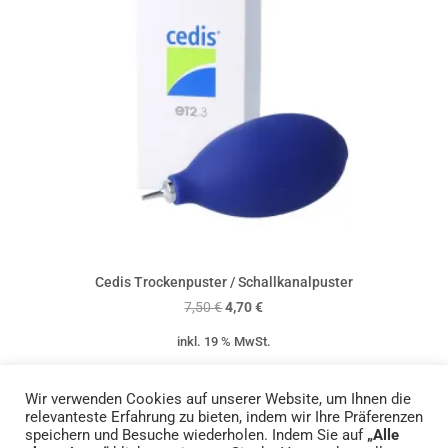
Cedis Trockenpuster / Schallkanalpuster
Ursprünglicher
Aktueller
7,50
€
4,70
€
Preis
Preis
inkl. 19 % MwSt.
war:
ist:
zzgl.
Versandkosten
7,50 €
4,70 €.
Wir verwenden Cookies auf unserer Website, um Ihnen die
relevanteste Erfahrung zu bieten, indem wir Ihre Präferenzen
speichern und Besuche wiederholen. Indem Sie auf
„Alle