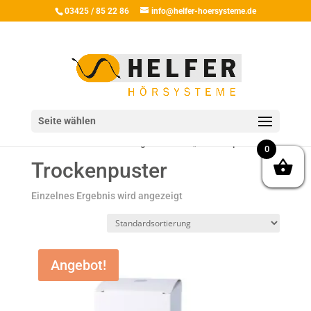
03425 / 85 22 86
info@helfer-hoersysteme.de
Seite wählen
Start
/ Produkte verschlagwortet mit „Trockenpuster“
0
Trockenpuster
Einzelnes Ergebnis wird angezeigt
Angebot!